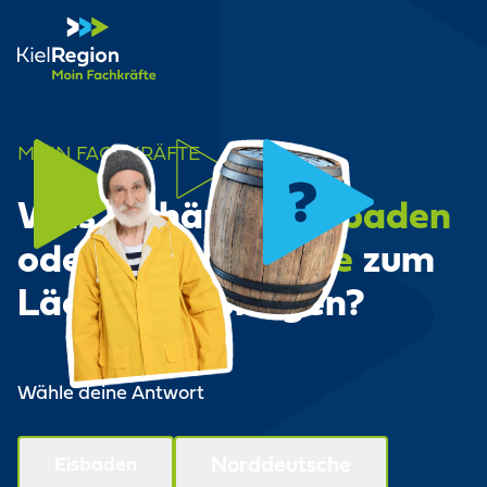
Gesundheit - Moin Fachkräfte
MOIN FACHKRÄFTE
W
a
s
i
s
t
h
ä
r
t
e
r
:
E
i
s
b
a
d
e
n
o
d
e
r
N
o
r
d
d
e
u
t
s
c
h
e
z
u
m
L
ä
c
h
e
l
n
z
u
b
r
i
n
g
e
n
?
Wähle deine Antwort
Eisbaden
Norddeutsche