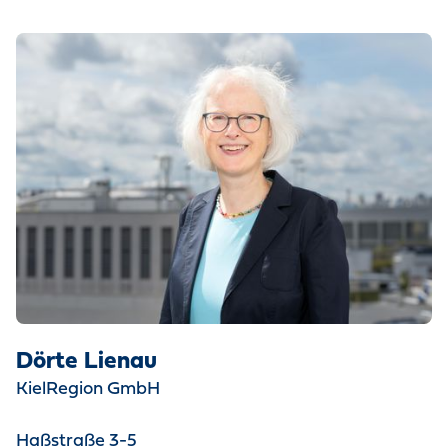
Dörte Lienau
S
KielRegion GmbH
K
Haßstraße 3-5
H